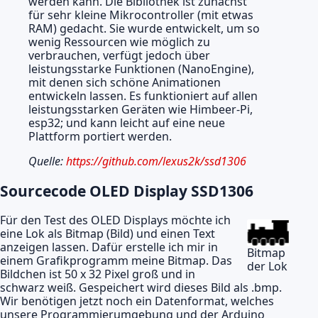
werden kann. Die Bibliothek ist zunächst
für sehr kleine Mikrocontroller (mit etwas
RAM) gedacht. Sie wurde entwickelt, um so
wenig Ressourcen wie möglich zu
verbrauchen, verfügt jedoch über
leistungsstarke Funktionen (NanoEngine),
mit denen sich schöne Animationen
entwickeln lassen. Es funktioniert auf allen
leistungsstarken Geräten wie Himbeer-Pi,
esp32; und kann leicht auf eine neue
Plattform portiert werden.
Quelle:
https://github.com/lexus2k/ssd1306
Sourcecode OLED Display SSD1306
Für den Test des OLED Displays möchte ich
eine Lok als Bitmap (Bild) und einen Text
anzeigen lassen. Dafür erstelle ich mir in
Bitmap
einem Grafikprogramm meine Bitmap. Das
der Lok
Bildchen ist 50 x 32 Pixel groß und in
schwarz weiß. Gespeichert wird dieses Bild als .bmp.
Wir benötigen jetzt noch ein Datenformat, welches
unsere Programmierumgebung und der Arduino