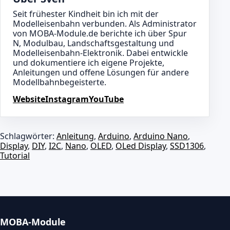
Seit frühester Kindheit bin ich mit der
Modelleisenbahn verbunden. Als Administrator
von MOBA-Module.de berichte ich über Spur
N, Modulbau, Landschaftsgestaltung und
Modelleisenbahn-Elektronik. Dabei entwickle
und dokumentiere ich eigene Projekte,
Anleitungen und offene Lösungen für andere
Modellbahnbegeisterte.
Website
Instagram
YouTube
Schlagwörter:
Anleitung
,
Arduino
,
Arduino Nano
,
Display
,
DIY
,
I2C
,
Nano
,
OLED
,
OLed Display
,
SSD1306
,
Tutorial
MOBA-Module