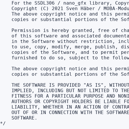
    For the SSDL306 / nano_gfx library, Copyr
    Copyright (C) 2021 Sven Häber / MOBA-Modu
    The above copyright notice and this permi
    copies or substantial portions of the Sof
    Permission is hereby granted, free of cha
    of this software and associated documenta
    in the Software without restriction, incl
    to use, copy, modify, merge, publish, dis
    copies of the Software, and to permit per
    furnished to do so, subject to the follow
    The above copyright notice and this permi
    copies or substantial portions of the Sof
    THE SOFTWARE IS PROVIDED "AS IS", WITHOUT
    IMPLIED, INCLUDING BUT NOT LIMITED TO THE
    FITNESS FOR A PARTICULAR PURPOSE AND NONI
    AUTHORS OR COPYRIGHT HOLDERS BE LIABLE FO
    LIABILITY, WHETHER IN AN ACTION OF CONTRA
    OUT OF OR IN CONNECTION WITH THE SOFTWARE
    SOFTWARE.

*/
