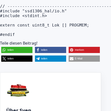
// ------------------------------------------
#include "ssd1306_hal/io.h"

#include <stdint.h>

extern const uint8_t Lok [] PROGMEM;

#endif
Teile diesen Beitrag!
teilen
teilen
merken
teilen
teilen
E-Mail
Über Sven