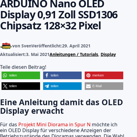
ARDUINO Nano OLED
Display 0,91 Zoll SSD1306
Chipsatz 128×32 Pixel
von Sven
Veröffentlicht:
29. April 2021
Aktualisiert:
3. Mai 2021
Anleitungen / Tutorials
,
Display
Teile diesen Beitrag!
teilen
teilen
merken
teilen
teilen
E-Mail
Eine Anleitung damit das OLED
Display erwacht
Für das
Projekt Mini Diorama in Spur N
möchte ich
ein OLED Display für verschiedene Anzeigen der
Betriebszustände des Dioramas verwenden. Die Wahl