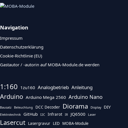
Navigation
Impressum
Datenschutzerklärung
Cookie-Richtlinie (EU)
Gastautor / -autorin auf MOBA-Module.de werden
1:160
Analogbetrieb
Anleitung
1zu160
Arduino
Arduino Nano
Arduino Mega 2560
Diorama
DIY
DCC Decoder
Bausatz
Beleuchtung
Display
GitHub
JQ6500
Infrarot
Elektrotechnik
I2C
IR
Laser
Lasercut
Lasergravur
LED
MOBA-Module