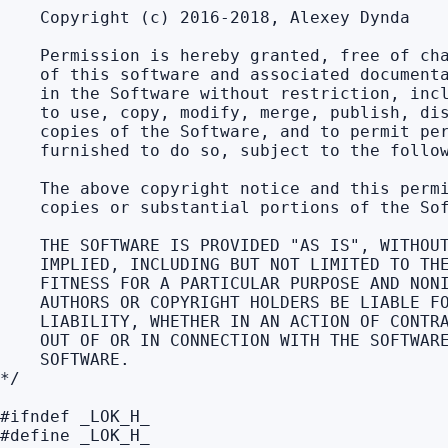
    Copyright (c) 2016-2018, Alexey Dynda

    Permission is hereby granted, free of cha
    of this software and associated documenta
    in the Software without restriction, incl
    to use, copy, modify, merge, publish, dis
    copies of the Software, and to permit per
    furnished to do so, subject to the follow
    The above copyright notice and this permi
    copies or substantial portions of the Sof
    THE SOFTWARE IS PROVIDED "AS IS", WITHOUT
    IMPLIED, INCLUDING BUT NOT LIMITED TO THE
    FITNESS FOR A PARTICULAR PURPOSE AND NONI
    AUTHORS OR COPYRIGHT HOLDERS BE LIABLE FO
    LIABILITY, WHETHER IN AN ACTION OF CONTRA
    OUT OF OR IN CONNECTION WITH THE SOFTWARE
    SOFTWARE.

*/

#ifndef _LOK_H_

#define _LOK_H_
