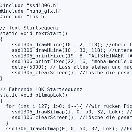
#include "ssd1306.h"

#include "nano_gfx.h"

#include "Lok.h"

// Text Startsequenz

static void textStart()

{

    ssd1306_drawHLine(10 , 2, 118); //obere L
    ssd1306_drawHLine(10 , 30, 118); //untere
    ssd1306_printFixed(19, 8, "ALTSTEINAER TA
    ssd1306_printFixed(22, 16, "moba-module.d
    delay(5000); // Lass alles stehen und mac
    ssd1306_clearScreen(); //Lösche die gesam
}

// Fahrende LOK Startsequenz

static void bitmapLok()

{

  for (int i=127; i>0; i--){ //wir rücken Pix
    ssd1306_drawBitmap(i, 0, 50, 32, Lok); //
    ssd1306_clearScreen(); //Lösche die gesam
  }

  ssd1306_drawBitmap(0, 0, 50, 32, Lok); //En