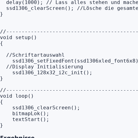
  delay(1000); // Lass alles stehen und mache
  ssd1306_clearScreen(); //Lösche die gesamte
}

//-------------------------------------------
void setup()

{

  //Schriftartauswahl

    ssd1306_setFixedFont(ssd1306xled_font6x8)
  //Display Initialisierung

    ssd1306_128x32_i2c_init();    

}

//-------------------------------------------
void loop()

{

    ssd1306_clearScreen();

    bitmapLok();

    textStart();

}
Ergebnisse