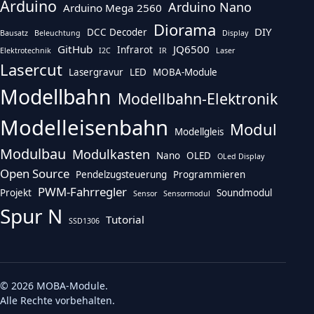
Arduino
Arduino Nano
Arduino Mega 2560
Diorama
DIY
DCC Decoder
Bausatz
Beleuchtung
Display
GitHub
JQ6500
Infrarot
Elektrotechnik
I2C
IR
Laser
Lasercut
Lasergravur
LED
MOBA-Module
Modellbahn
Modellbahn-Elektronik
Modelleisenbahn
Modul
Modellgleis
Modulbau
Modulkasten
Nano
OLED
OLed Display
Open Source
Pendelzugsteuerung
Programmieren
PWM-Fahrregler
Projekt
Soundmodul
Sensor
Sensormodul
Spur N
Tutorial
SSD1306
© 2026 MOBA-Module.
Alle Rechte vorbehalten.