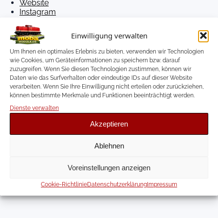
Website
Instagram
YouTube
Einwilligung verwalten
Um Ihnen ein optimales Erlebnis zu bieten, verwenden wir Technologien
wie Cookies, um Geräteinformationen zu speichern bzw. darauf
zuzugreifen. Wenn Sie diesen Technologien zustimmen, können wir
Schreibe einen Kommentar
Daten wie das Surfverhalten oder eindeutige IDs auf dieser Website
verarbeiten. Wenn Sie Ihre Einwilligung nicht erteilen oder zurückziehen,
Du musst
angemeldet
sein, um einen
können bestimmte Merkmale und Funktionen beeinträchtigt werden.
Kommentar abzugeben.
Dienste verwalten
Akzeptieren
Ablehnen
Voreinstellungen anzeigen
Cookie-Richtlinie
Datenschutzerklärung
Impressum