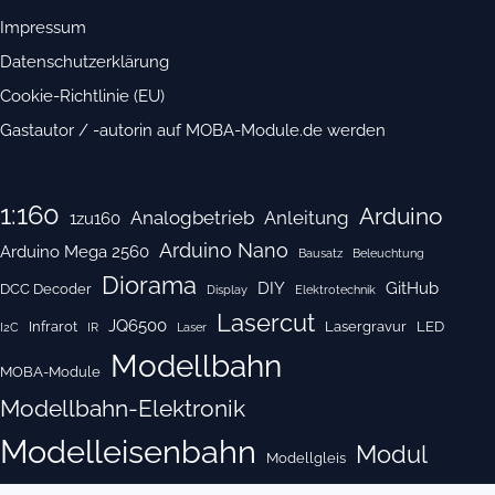
Impressum
Datenschutzerklärung
Cookie-Richtlinie (EU)
Gastautor / -autorin auf MOBA-Module.de werden
1:160
Arduino
Analogbetrieb
Anleitung
1zu160
Arduino Nano
Arduino Mega 2560
Bausatz
Beleuchtung
Diorama
DIY
GitHub
DCC Decoder
Display
Elektrotechnik
Lasercut
JQ6500
Infrarot
Lasergravur
LED
I2C
IR
Laser
Modellbahn
MOBA-Module
Modellbahn-Elektronik
Modelleisenbahn
Modul
Modellgleis
Modulbau
Modulkasten
Nano
OLED