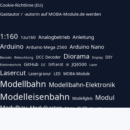
Cookie-Richtlinie (EU)
Gastautor / -autorin auf MOBA-Module.de werden
1:160
Analogbetrieb
Anleitung
1zu160
Arduino
Arduino Nano
Arduino Mega 2560
Diorama
DIY
DCC Decoder
Bausatz
Beleuchtung
Display
GitHub
JQ6500
Infrarot
Elektrotechnik
I2C
IR
Laser
Lasercut
Lasergravur
LED
MOBA-Module
Modellbahn
Modellbahn-Elektronik
Modelleisenbahn
Modul
Modellgleis
Modulbau
Modulkasten
Nano
OLED
OLed Display
Open Source
Pendelzugsteuerung
Programmieren
PWM-Fahrregler
Projekt
Soundmodul
Sensor
Sensormodul