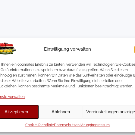
Einwilligung verwalten
bunden. Als Administrator von MOBA-Module.de berichte ich ü
Ihnen ein optimales Erlebnis zu bieten, verwenden wir Technologien wie Cookies
hn-Elektronik. Dabei entwickle und dokumentiere ich eigene
Geräteinformationen zu speichern bzw. darauf zuzugreifen. Wenn Sie diesen
lbahnbegeisterte.
hnologien zustimmen, können wir Daten wie das Surfverhalten oder eindeutige I
 dieser Website verarbeiten. Wenn Sie Ihre Einwilligung nicht erteilen oder
ückziehen, können bestimmte Merkmale und Funktionen beeinträchtigt werden.
nste verwalten
Akzeptieren
Ablehnen
Voreinstellungen anzeig
Cookie-Richtlinie
Datenschutzerklärung
Impressum