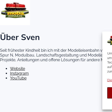
Über Sven
Seit frühester Kindheit bin ich mit der Modelleisenbahn ver
Um 
Spur N, Modulbau, Landschaftsgestaltung und Modelleisenba
um 
Projekte, Anleitungen und offene Lösungen für andere Model
Tec
auf
Website
zur
Instagram
YouTube
Die