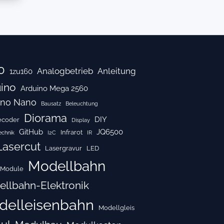
0
Analogbetrieb
Anleitung
1zu160
ino
Arduino Mega 2560
ino Nano
Bausatz
Beleuchtung
Diorama
DIY
ecoder
Display
GitHub
JQ6500
Infrarot
echnik
I2C
IR
Lasercut
Lasergravur
LED
Modellbahn
Module
llbahn-Elektronik
delleisenbahn
Modellgleis