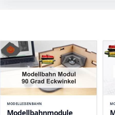
MODELLEISENBAHN
MO
Modellbahnmodule
M