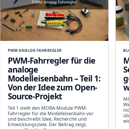
PWM ANALOG FAHRREGLER
BL
PWM-Fahrregler für die
M
analoge
S
Modelleisenbahn – Teil 1:
g
Von der Idee zum Open-
w
Source-Projekt
MO
We
Teil 1 stellt den MOBA-Module PWM-
ni
Fahrregler für die Modelleisenbahn vor
üb
und beschreibt Idee, Recherche und
wi
Entwicklungsziele. Der Beitrag zeigt,