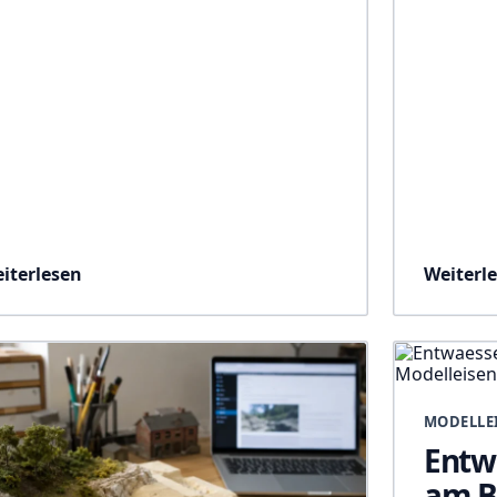
iterlesen
Weiterl
MODELLE
Entw
am B