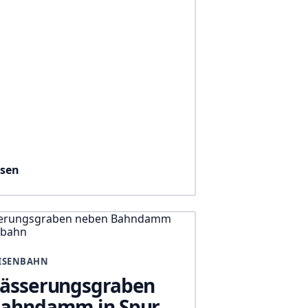
esen
ISENBAHN
ässerungsgraben
ahndamm in Spur