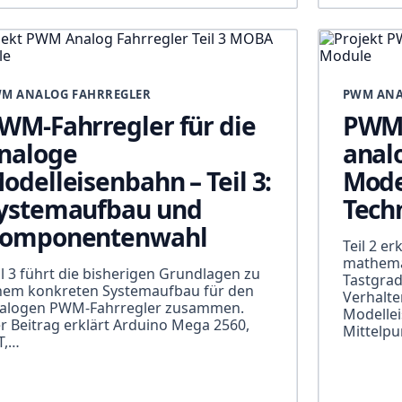
M ANALOG FAHRREGLER
PWM ANA
WM-Fahrregler für die
PWM-
naloge
anal
odelleisenbahn – Teil 3:
Model
ystemaufbau und
Tech
omponentenwahl
Teil 2 er
mathemat
il 3 führt die bisherigen Grundlagen zu
Tastgrad
nem konkreten Systemaufbau für den
Verhalte
alogen PWM-Fahrregler zusammen.
Modellei
r Beitrag erklärt Arduino Mega 2560,
Mittelp
T,…