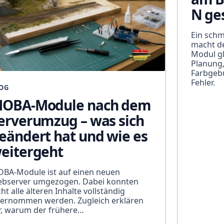
N ge
Ein sch
macht d
Modul gl
Planung,
Farbgeb
Fehler.
OG
OBA-Module nach dem
erverumzug – was sich
eändert hat und wie es
eitergeht
BA-Module ist auf einen neuen
bserver umgezogen. Dabei konnten
cht alle älteren Inhalte vollständig
ernommen werden. Zugleich erklären
r, warum der frühere…