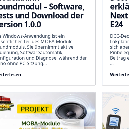
oundmodul – Software,
erklä
ests und Download der
Next
ersion 1.0.0
E24
e Windows-Anwendung ist ein
DCC-Deco
sentlicher Teil des MOBA-Module
Lokplati
undmoduls. Sie übernimmt aktive
sich abe
dienung, Softwareautomatik,
Pinbele
nfiguration und Diagnose, während der
Beitrag 
no ohne PC-Sitzung…
…
iterlesen
Weiterl