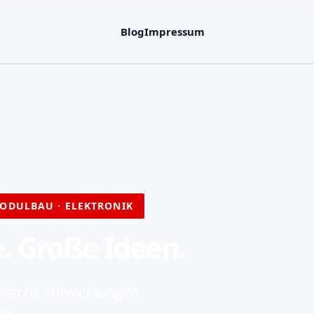
Blog
Impressum
ODULBAU · ELEKTRONIK
. Große Ideen.
nische Entwicklungen
hn