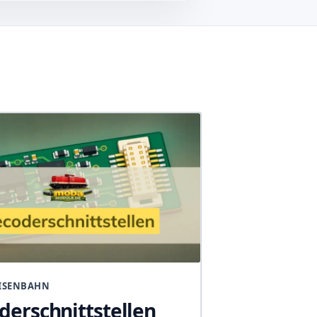
ISENBAHN
derschnittstellen