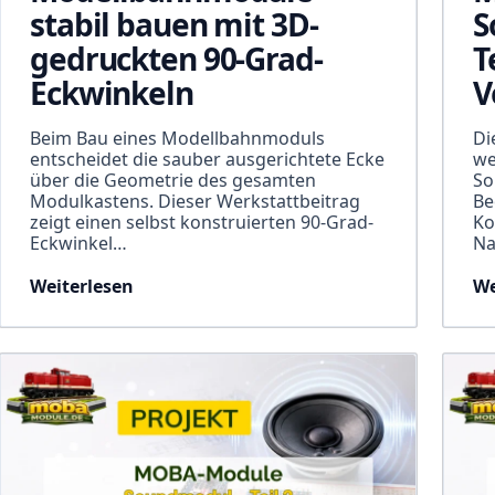
stabil bauen mit 3D-
S
gedruckten 90-Grad-
T
Eckwinkeln
V
Beim Bau eines Modellbahnmoduls
Di
entscheidet die sauber ausgerichtete Ecke
we
über die Geometrie des gesamten
So
Modulkastens. Dieser Werkstattbeitrag
Be
zeigt einen selbst konstruierten 90-Grad-
Ko
Eckwinkel…
Na
Weiterlesen
We