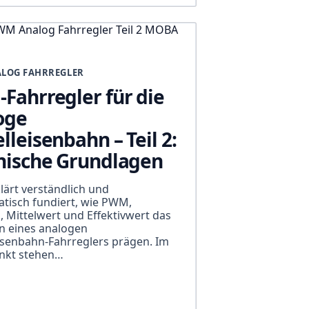
LOG FAHRREGLER
Fahrregler für die
oge
leisenbahn – Teil 2:
nische Grundlagen
klärt verständlich und
isch fundiert, wie PWM,
, Mittelwert und Effektivwert das
n eines analogen
senbahn-Fahrreglers prägen. Im
unkt stehen…