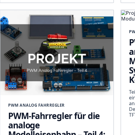
PW
P
a
M
S
K
Te
ei
an
PWM ANALOG FAHRREGLER
De
PWM-Fahrregler für die
TF
analoge
Modelleisenbahn – Teil 4: