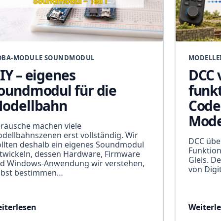
BA-MODULE SOUNDMODUL
MODELLE
IY – eigenes
DCC 
oundmodul für die
funkt
odellbahn
Code
Mode
räusche machen viele
dellbahnszenen erst vollständig. Wir
DCC über
llten deshalb ein eigenes Soundmodul
Funktion
twickeln, dessen Hardware, Firmware
Gleis. De
d Windows-Anwendung wir verstehen,
von Dig
lbst bestimmen…
iterlesen
Weiterl