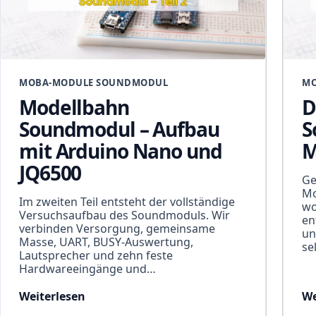
MOBA-MODULE SOUNDMODUL
MO
Modellbahn
D
Soundmodul – Aufbau
S
mit Arduino Nano und
M
JQ6500
Ge
Mo
Im zweiten Teil entsteht der vollständige
wo
Versuchsaufbau des Soundmoduls. Wir
en
verbinden Versorgung, gemeinsame
un
Masse, UART, BUSY-Auswertung,
se
Lautsprecher und zehn feste
Hardwareeingänge und…
Weiterlesen
We