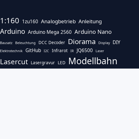
1:160
Analogbetrieb
Anleitung
1zu160
Arduino
Arduino Nano
Arduino Mega 2560
Diorama
DIY
DCC Decoder
Bausatz
Beleuchtung
Display
GitHub
JQ6500
Infrarot
Elektrotechnik
I2C
IR
Laser
Modellbahn
Lasercut
Lasergravur
LED
Modellbahn-Elektronik
Modelleisenbahn
Modul
Modellgleis
Modulbau
Modulkasten
Nano
OLED
OLed Display
Open Source
Pendelzugsteuerung
Programmieren
PWM-Fahrregler
Projekt
Sensor
Sensormodul
Sketch
Spur N
Tutorial
Soundmodul
SSD1306