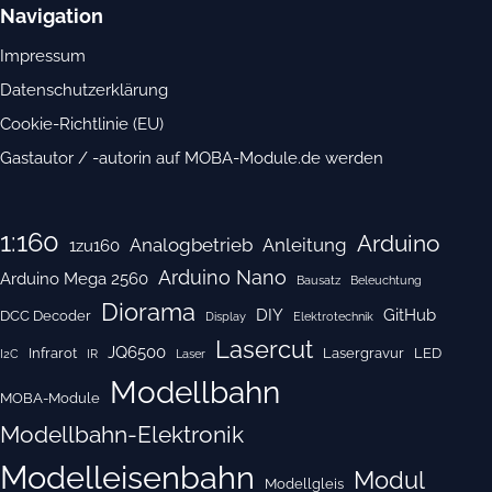
Navigation
Impressum
Datenschutzerklärung
Cookie-Richtlinie (EU)
Gastautor / -autorin auf MOBA-Module.de werden
1:160
Arduino
Analogbetrieb
Anleitung
1zu160
Arduino Nano
Arduino Mega 2560
Bausatz
Beleuchtung
Diorama
DIY
GitHub
DCC Decoder
Display
Elektrotechnik
Lasercut
JQ6500
Infrarot
Lasergravur
LED
I2C
IR
Laser
Modellbahn
MOBA-Module
Modellbahn-Elektronik
Modelleisenbahn
Modul
Modellgleis