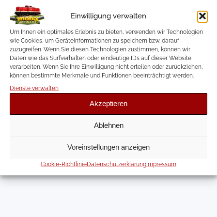
Landschaftsgestaltung und Modelleisenbahn-
Elektronik. Dabei entwickle und dokumentiere ich
Einwilligung verwalten
eigene Projekte, Anleitungen und offene Lösungen für
andere Modellbahnbegeisterte.
Um Ihnen ein optimales Erlebnis zu bieten, verwenden wir Technologien
wie Cookies, um Geräteinformationen zu speichern bzw. darauf
Website
zuzugreifen. Wenn Sie diesen Technologien zustimmen, können wir
Instagram
Daten wie das Surfverhalten oder eindeutige IDs auf dieser Website
verarbeiten. Wenn Sie Ihre Einwilligung nicht erteilen oder zurückziehen,
YouTube
können bestimmte Merkmale und Funktionen beeinträchtigt werden.
Dienste verwalten
Akzeptieren
Ablehnen
Voreinstellungen anzeigen
Cookie-Richtlinie
Datenschutzerklärung
Impressum