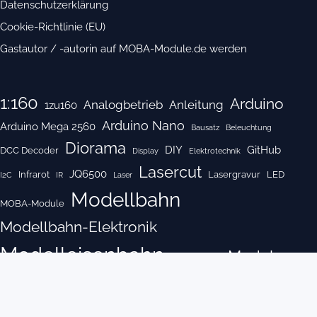
Datenschutzerklärung
Cookie-Richtlinie (EU)
Gastautor / -autorin auf MOBA-Module.de werden
1:160
Arduino
Analogbetrieb
Anleitung
1zu160
Arduino Nano
Arduino Mega 2560
Bausatz
Beleuchtung
Diorama
DIY
GitHub
DCC Decoder
Display
Elektrotechnik
Lasercut
JQ6500
Infrarot
Lasergravur
LED
I2C
IR
Laser
Modellbahn
MOBA-Module
Modellbahn-Elektronik
Modelleisenbahn
Modul
Modellgleis
Modulbau
Modulkasten
Nano
OLED
OLed Display
Open Source
Pendelzugsteuerung
Programmieren
Projekt