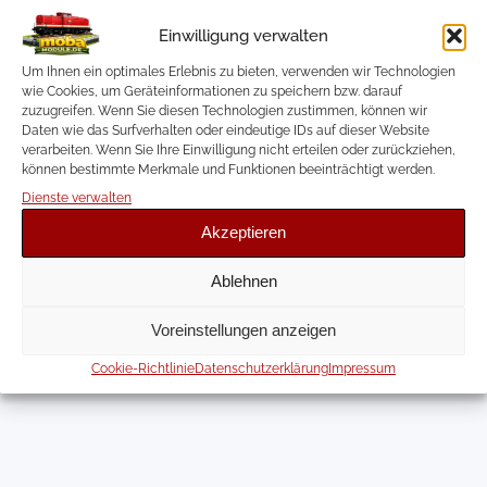
Landschaftsgestaltung und Modelleisenbahn-
Elektronik. Dabei entwickle und dokumentiere ich
Einwilligung verwalten
eigene Projekte, Anleitungen und offene Lösungen für
andere Modellbahnbegeisterte.
Um Ihnen ein optimales Erlebnis zu bieten, verwenden wir Technologien
wie Cookies, um Geräteinformationen zu speichern bzw. darauf
Website
zuzugreifen. Wenn Sie diesen Technologien zustimmen, können wir
Instagram
Daten wie das Surfverhalten oder eindeutige IDs auf dieser Website
verarbeiten. Wenn Sie Ihre Einwilligung nicht erteilen oder zurückziehen,
YouTube
können bestimmte Merkmale und Funktionen beeinträchtigt werden.
Dienste verwalten
Akzeptieren
Ablehnen
Voreinstellungen anzeigen
Cookie-Richtlinie
Datenschutzerklärung
Impressum