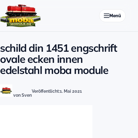
Zum Inhalt springen
Menü
schild din 1451 engschrift
ovale ecken innen
edelstahl moba module
Veröffentlicht:
1. Mai 2021
von Sven