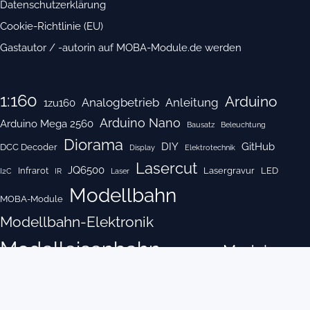
Datenschutzerklärung
Cookie-Richtlinie (EU)
Gastautor / -autorin auf MOBA-Module.de werden
1:160
Arduino
Analogbetrieb
Anleitung
1zu160
Arduino Nano
Arduino Mega 2560
Bausatz
Beleuchtung
Diorama
DIY
GitHub
DCC Decoder
Display
Elektrotechnik
Lasercut
JQ6500
Infrarot
Lasergravur
LED
I2C
IR
Laser
Modellbahn
MOBA-Module
Modellbahn-Elektronik
Modelleisenbahn
Modul
Modellgleis
Modulbau
Modulkasten
Nano
OLED
OLed Display
Open Source
Pendelzugsteuerung
Programmieren
Projekt