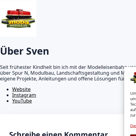
Über Sven
Seit frühester Kindheit bin ich mit der Modelleisenbahn v
über Spur N, Modulbau, Landschaftsgestaltung und Modell
eigene Projekte, Anleitungen und offene Lösungen für and
Website
Um 
Instagram
um 
YouTube
Tec
auf
zur
Die
Schreibe einen Kommentar