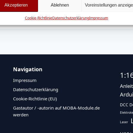
Akzeptieren
Ablehnen
Voreinstellungen anzeig
ugeben.
Cookie-Richtlinie
Datenschutzerklärung
Impressum
Navigation
1:1
Impressum
Anlei
Datenschutzerklärung
Ardu
Cookie-Richtlinie (EU)
DCC D
Gastautor / -autorin auf MOBA-Module.de
Elektrot
werden
Laser