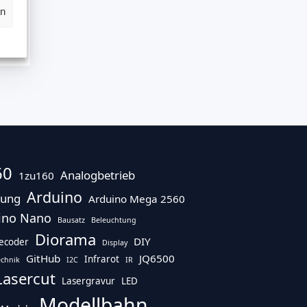
en
60
Analogbetrieb
1zu160
Arduino
tung
Arduino Mega 2560
ino Nano
Bausatz
Beleuchtung
Diorama
DIY
ecoder
Display
GitHub
JQ6500
Infrarot
echnik
I2C
IR
Lasercut
Lasergravur
LED
Modellbahn