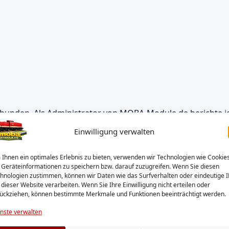
erbunden. Als Administrator von MOBA-Module.de berichte i
eisenbahn-Elektronik. Dabei entwickle und dokumentiere i
Einwilligung verwalten
ere Modellbahnbegeisterte.
Ihnen ein optimales Erlebnis zu bieten, verwenden wir Technologien wie Cookies
Geräteinformationen zu speichern bzw. darauf zuzugreifen. Wenn Sie diesen
hnologien zustimmen, können wir Daten wie das Surfverhalten oder eindeutige 
 dieser Website verarbeiten. Wenn Sie Ihre Einwilligung nicht erteilen oder
ückziehen, können bestimmte Merkmale und Funktionen beeinträchtigt werden.
nste verwalten