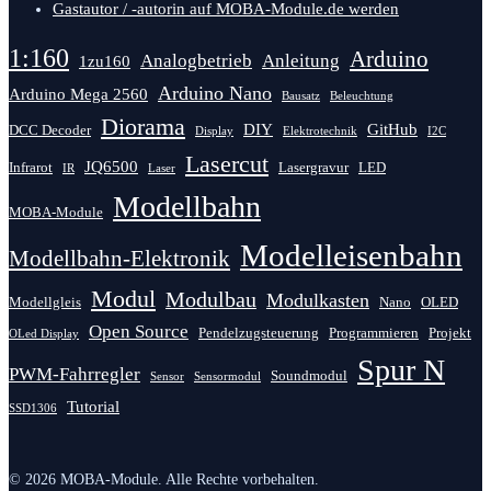
Gastautor / -autorin auf MOBA-Module.de werden
1:160
Arduino
Analogbetrieb
Anleitung
1zu160
Arduino Nano
Arduino Mega 2560
Bausatz
Beleuchtung
Diorama
DIY
GitHub
DCC Decoder
Display
Elektrotechnik
I2C
Lasercut
JQ6500
Infrarot
Lasergravur
LED
IR
Laser
Modellbahn
MOBA-Module
Modelleisenbahn
Modellbahn-Elektronik
Modul
Modulbau
Modulkasten
Modellgleis
Nano
OLED
Open Source
Pendelzugsteuerung
Programmieren
Projekt
OLed Display
Spur N
PWM-Fahrregler
Soundmodul
Sensor
Sensormodul
Tutorial
SSD1306
© 2026 MOBA-Module.
Alle Rechte vorbehalten.