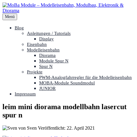
Zum
Inhalt
springen
Menü
Blog
Anleitungen / Tutorials
Display
Eisenbahn
Modelleisenbahn
Diorama
Module Spur N
Spur N
Projekte
PWM-Analogfahrregler für die Modelleisenbahn
MOBA-Module Soundmodul
JUNIOR
Impressum
leim mini diorama modellbahn lasercut
spur n
von Sven
Veröffentlicht:
22. April 2021