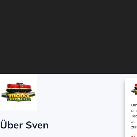
Um 
um 
Tec
Über Sven
auf
zur