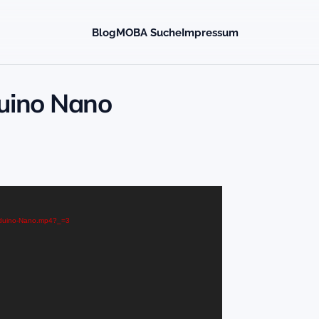
Blog
MOBA Suche
Impressum
uino Nano
Arduino-Nano.mp4?_=3