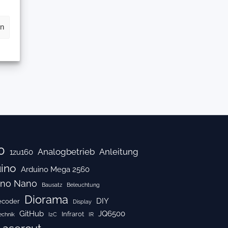
ber
en
0
Analogbetrieb
Anleitung
1zu160
ino
Arduino Mega 2560
ino Nano
Bausatz
Beleuchtung
Diorama
DIY
ecoder
Display
GitHub
JQ6500
Infrarot
echnik
I2C
IR