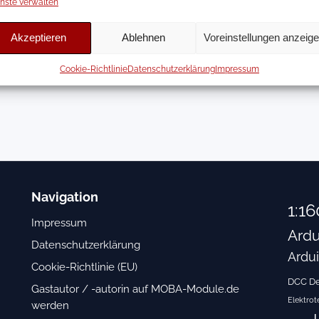
nste verwalten
bunden. Als Administrator von MOBA-Module.de berichte ich ü
hn-Elektronik. Dabei entwickle und dokumentiere ich eigene
lbahnbegeisterte.
Akzeptieren
Ablehnen
Voreinstellungen anzeig
Cookie-Richtlinie
Datenschutzerklärung
Impressum
Navigation
1:16
Impressum
Ardu
Datenschutzerklärung
Ardu
Cookie-Richtlinie (EU)
DCC D
Gastautor / -autorin auf MOBA-Module.de
Elektrot
werden