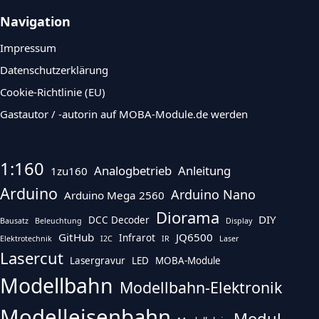
Navigation
Impressum
Datenschutzerklärung
Cookie-Richtlinie (EU)
Gastautor / -autorin auf MOBA-Module.de werden
1:160
Analogbetrieb
Anleitung
1zu160
Arduino
Arduino Nano
Arduino Mega 2560
Diorama
DIY
DCC Decoder
Bausatz
Beleuchtung
Display
GitHub
JQ6500
Infrarot
Elektrotechnik
I2C
IR
Laser
Lasercut
Lasergravur
LED
MOBA-Module
Modellbahn
Modellbahn-Elektronik
Modelleisenbahn
Modul