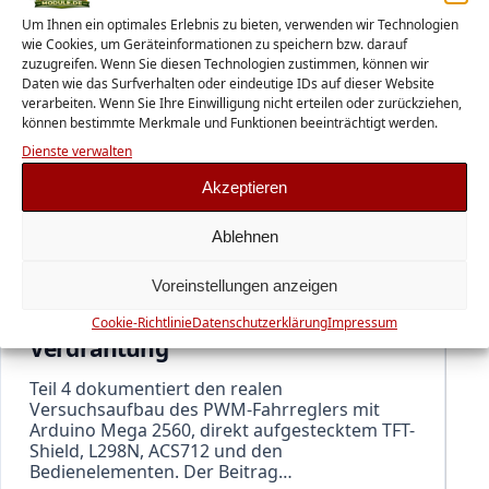
Um Ihnen ein optimales Erlebnis zu bieten, verwenden wir Technologien
wie Cookies, um Geräteinformationen zu speichern bzw. darauf
zuzugreifen. Wenn Sie diesen Technologien zustimmen, können wir
Daten wie das Surfverhalten oder eindeutige IDs auf dieser Website
verarbeiten. Wenn Sie Ihre Einwilligung nicht erteilen oder zurückziehen,
können bestimmte Merkmale und Funktionen beeinträchtigt werden.
Dienste verwalten
Akzeptieren
Ablehnen
PWM ANALOG FAHRREGLER
PWM-Fahrregler für die analoge
Voreinstellungen anzeigen
Modelleisenbahn – Teil 4:
Komponenten, Testaufbau und
Cookie-Richtlinie
Datenschutzerklärung
Impressum
Verdrahtung
Teil 4 dokumentiert den realen
Versuchsaufbau des PWM-Fahrreglers mit
Arduino Mega 2560, direkt aufgestecktem TFT-
Shield, L298N, ACS712 und den
Bedienelementen. Der Beitrag…