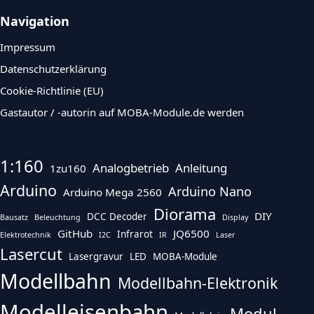
Navigation
Impressum
Datenschutzerklärung
Cookie-Richtlinie (EU)
Gastautor / -autorin auf MOBA-Module.de werden
1:160
Analogbetrieb
Anleitung
1zu160
Arduino
Arduino Nano
Arduino Mega 2560
Diorama
DIY
DCC Decoder
Bausatz
Beleuchtung
Display
GitHub
JQ6500
Infrarot
Elektrotechnik
I2C
IR
Laser
Lasercut
Lasergravur
LED
MOBA-Module
Modellbahn
Modellbahn-Elektronik
Modelleisenbahn
Modul