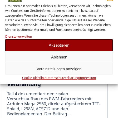
Um Ihnen ein optimales Erlebnis zu bieten, verwenden wir Technologien
wie Cookies, um Geräteinformationen zu speichern bzw. darauf
zuzugreifen. Wenn Sie diesen Technologien zustimmen, können wir
Daten wie das Surfverhalten oder eindeutige IDs auf dieser Website
verarbeiten. Wenn Sie Ihre Einwilligung nicht erteilen oder zurückziehen,
können bestimmte Merkmale und Funktionen beeinträchtigt werden.
Dienste verwalten
Akzeptieren
Ablehnen
PWM ANALOG FAHRREGLER
PWM-Fahrregler für die analoge
Voreinstellungen anzeigen
Modelleisenbahn – Teil 4:
Komponenten, Testaufbau und
Cookie-Richtlinie
Datenschutzerklärung
Impressum
Verdrahtung
Teil 4 dokumentiert den realen
Versuchsaufbau des PWM-Fahrreglers mit
Arduino Mega 2560, direkt aufgestecktem TFT-
Shield, L298N, ACS712 und den
Bedienelementen. Der Beitrag…