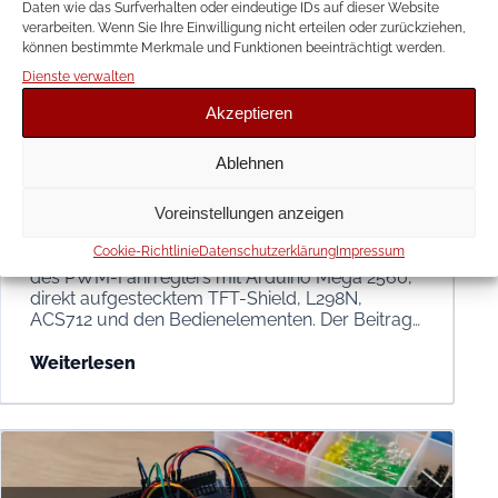
Daten wie das Surfverhalten oder eindeutige IDs auf dieser Website
verarbeiten. Wenn Sie Ihre Einwilligung nicht erteilen oder zurückziehen,
können bestimmte Merkmale und Funktionen beeinträchtigt werden.
Dienste verwalten
PWM ANALOG FAHRREGLER
Akzeptieren
PWM-Fahrregler für die analoge
Modelleisenbahn – Teil 4:
Ablehnen
Komponenten, Testaufbau und
Verdrahtung
Voreinstellungen anzeigen
Cookie-Richtlinie
Datenschutzerklärung
Impressum
Teil 4 dokumentiert den realen Versuchsaufbau
des PWM-Fahrreglers mit Arduino Mega 2560,
direkt aufgestecktem TFT-Shield, L298N,
ACS712 und den Bedienelementen. Der Beitrag…
Weiterlesen