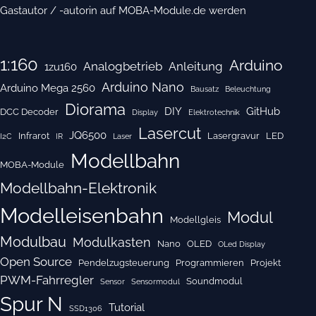
Gastautor / -autorin auf MOBA-Module.de werden
1:160
Arduino
Analogbetrieb
Anleitung
1zu160
Arduino Nano
Arduino Mega 2560
Bausatz
Beleuchtung
Diorama
DIY
GitHub
DCC Decoder
Display
Elektrotechnik
Lasercut
JQ6500
Infrarot
Lasergravur
LED
I2C
IR
Laser
Modellbahn
MOBA-Module
Modellbahn-Elektronik
Modelleisenbahn
Modul
Modellgleis
Modulbau
Modulkasten
Nano
OLED
OLed Display
Open Source
Pendelzugsteuerung
Programmieren
Projekt
PWM-Fahrregler
Soundmodul
Sensor
Sensormodul
Spur N
Tutorial
SSD1306