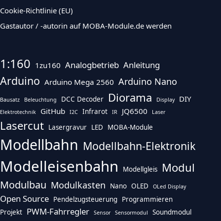
Cookie-Richtlinie (EU)
Gastautor / -autorin auf MOBA-Module.de werden
1:160
Analogbetrieb
Anleitung
1zu160
Arduino
Arduino Nano
Arduino Mega 2560
Diorama
DIY
DCC Decoder
Bausatz
Beleuchtung
Display
GitHub
JQ6500
Infrarot
Elektrotechnik
I2C
IR
Laser
Lasercut
Lasergravur
LED
MOBA-Module
Modellbahn
Modellbahn-Elektronik
Modelleisenbahn
Modul
Modellgleis
Modulbau
Modulkasten
Nano
OLED
OLed Display
Open Source
Pendelzugsteuerung
Programmieren
PWM-Fahrregler
Projekt
Soundmodul
Sensor
Sensormodul