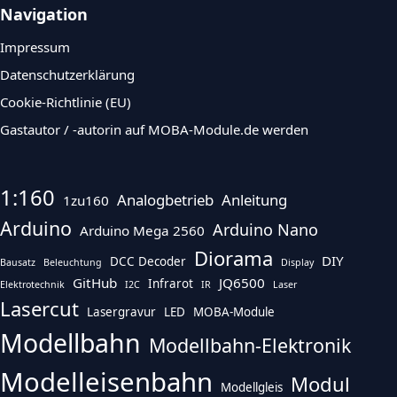
Navigation
Impressum
Datenschutzerklärung
Cookie-Richtlinie (EU)
Gastautor / -autorin auf MOBA-Module.de werden
1:160
Analogbetrieb
Anleitung
1zu160
Arduino
Arduino Nano
Arduino Mega 2560
Diorama
DIY
DCC Decoder
Bausatz
Beleuchtung
Display
GitHub
JQ6500
Infrarot
Elektrotechnik
I2C
IR
Laser
Lasercut
Lasergravur
LED
MOBA-Module
Modellbahn
Modellbahn-Elektronik
Modelleisenbahn
Modul
Modellgleis