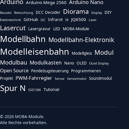
Arduino
Arduino Nano
Arduino Mega 2560
Diorama
DIY
DCC Decoder
Bausatz
Beleuchtung
Display
GitHub
JQ6500
Infrarot
Elektrotechnik
I2C
IR
Laser
Lasercut
Lasergravur
LED
MOBA-Module
Modellbahn
Modellbahn-Elektronik
Modelleisenbahn
Modul
Modellgleis
Modulbau
Modulkasten
Nano
OLED
OLed Display
Open Source
Pendelzugsteuerung
Programmieren
PWM-Fahrregler
Projekt
Soundmodul
Sensor
Sensormodul
Spur N
Tutorial
SSD1306
© 2026 MOBA-Module.
Alle Rechte vorbehalten.